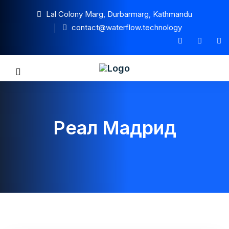
Lal Colony Marg, Durbarmarg, Kathmandu
contact@waterflow.technology
Реал Мадрид