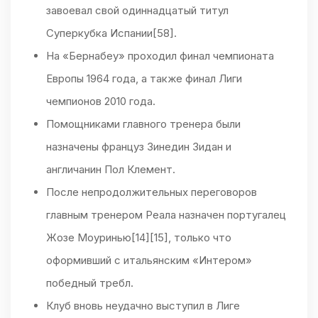
завоевал свой одиннадцатый титул
Суперкубка Испании[58].
На «Бернабеу» проходил финал чемпионата
Европы 1964 года, а также финал Лиги
чемпионов 2010 года.
Помощниками главного тренера были
назначены француз Зинедин Зидан и
англичанин Пол Клемент.
После непродолжительных переговоров
главным тренером Реала назначен португалец
Жозе Моуринью[14][15], только что
оформивший с итальянским «Интером»
победный требл.
Клуб вновь неудачно выступил в Лиге