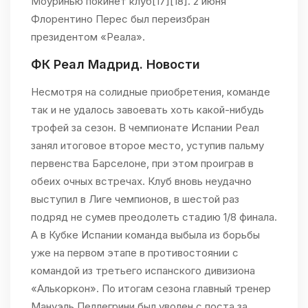
Моуринью покинет клуб[17][18]. 2 июня
Флорентино Перес был переизбран
президентом «Реала».
ФК Реал Мадрид. Новости
Несмотря на солидные приобретения, команде
так и не удалось завоевать хоть какой-нибудь
трофей за сезон. В чемпионате Испании Реал
занял итоговое второе место, уступив пальму
первенства Барселоне, при этом проиграв в
обеих очных встречах. Клуб вновь неудачно
выступил в Лиге чемпионов, в шестой раз
подряд не сумев преодолеть стадию 1/8 финала.
А в Кубке Испании команда выбыла из борьбы
уже на первом этапе в противостоянии с
командой из третьего испанского дивизиона
«Алькоркон». По итогам сезона главный тренер
Мануэль Пеллегрини был уволен с поста за