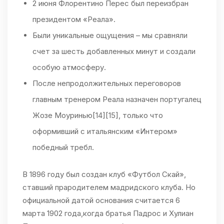
2 июня Флорентино Перес был переизбран
президентом «Реала».
Были уникальные ощущения – мы сравняли
счет за шесть добавленных минут и создали
особую атмосферу.
После непродолжительных переговоров
главным тренером Реала назначен португалец
Жозе Моуринью[14][15], только что
оформивший с итальянским «Интером»
победный требл.
В 1896 году был создан клуб «Футбол Скай»,
ставший прародителем мадридского клуба. Но
официальной датой основания считается 6
марта 1902 года,когда братья Падрос и Хулиан